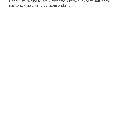
Nenašli ste svojho lekára v zozname lekárov? Povedzte mu, nech
nás kontaktuje a mi ho obratom pridáme.