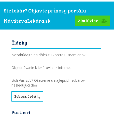
Ste lekár? Objavte prínosy portálu
NávštevaLekára.sk
Zistiť viac
Články
Nezabúdajte na dôležitú kontrolu znamienok
Objednávanie k lekárovi cez internet
Bolí Vás zub? Ošetrenie u najlepších zubárov
nasledujúci deň
Zobraziť všetky
Partneri