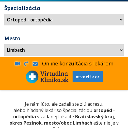
Špecializácia
Mesto
Online konzultácia s lekárom
otvoriť >>>
Je nám ľúto, ale zadali ste zlú adresu,
alebo hľadaný lekár so špecializáciou
ortopéd -
ortopédia
v zadanej lokalite
Bratislavský kraj
,
okres Pezinok
,
mesto/obec Limbach
ešte nie je v