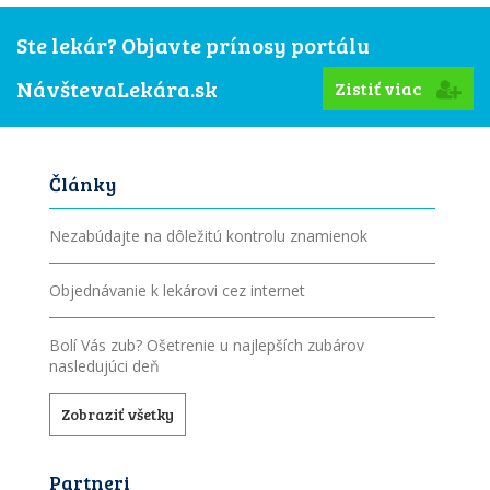
Ste lekár? Objavte prínosy portálu
NávštevaLekára.sk
Zistiť viac
Články
Nezabúdajte na dôležitú kontrolu znamienok
Objednávanie k lekárovi cez internet
Bolí Vás zub? Ošetrenie u najlepších zubárov
nasledujúci deň
Zobraziť všetky
Partneri