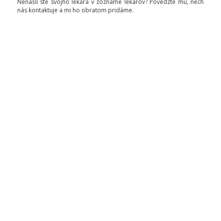
Nenašli ste svojho lekára v zozname lekárov? Povedzte mu, nech
nás kontaktuje a mi ho obratom pridáme.