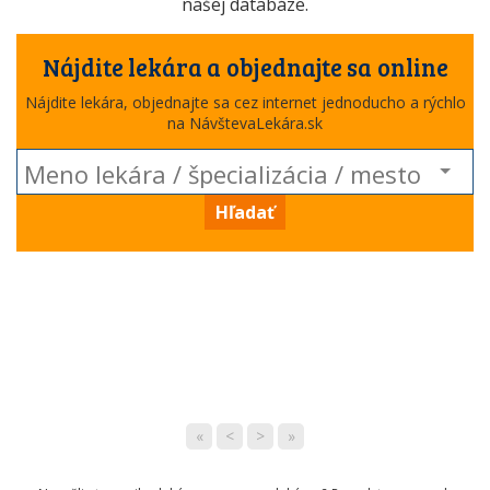
našej databáze.
Nájdite lekára a objednajte sa online
Nájdite lekára, objednajte sa cez internet jednoducho a rýchlo
na NávštevaLekára.sk
Hľadať
«
<
>
»