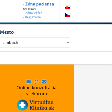
Zóna pacienta
Ste lekár?
Zóna lekára
Registrácia
Mesto
diater
Limbach
Online konzultácia
s lekárom