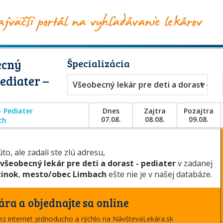
ecný
Špecializácia
Pediater –
Všeobecný lekár pre deti a dorast - Pe
- Pediater
Dnes
Zajtra
Pozajtra
07.08.
08.08.
09.08.
ch
to, ale zadali ste zlú adresu,
všeobecný lekár pre deti a dorast - pediater
v zadanej
zinok
,
mesto/obec Limbach
ešte nie je v našej databáze.
ára a objednajte sa online
cez internet jednoducho a rýchlo na NávštevaLekára.sk