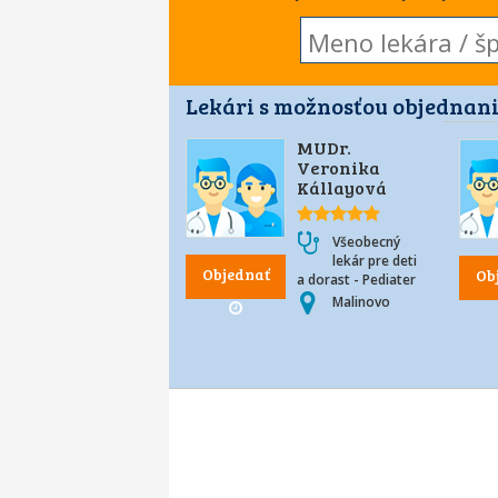
Lekári s možnosťou objednani
MUDr.
Veronika
Kállayová
Všeobecný
lekár pre deti
Objednať
Ob
a dorast - Pediater
Malinovo