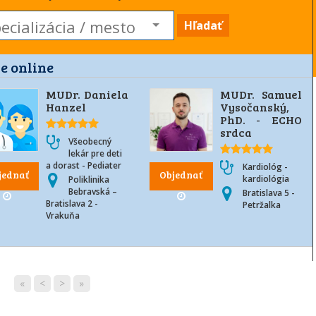
Hľadať
e online
MUDr. Daniela
MUDr. Samuel
Hanzel
Vysočanský,
PhD. - ECHO
srdca
Všeobecný
lekár pre deti
a dorast - Pediater
Kardiológ -
jednať
Objednať
kardiológia
Poliklinika
Bebravská –
Bratislava 5 -
Bratislava 2 -
Petržalka
Vrakuňa
«
<
>
»