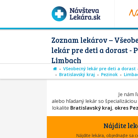
Zoznam lekárov – Všeob
lekár pre deti a dorast - 
Limbach
Všeobecný lekár pre deti a dorast 
Bratislavský kraj
Pezinok
Limba
Je nám ľú
alebo hľadaný lekár so špecializáciou
lokalite
Bratislavský kraj
,
okres Pe
Nájdite lek
Nájdite lekára, objednajte sa 