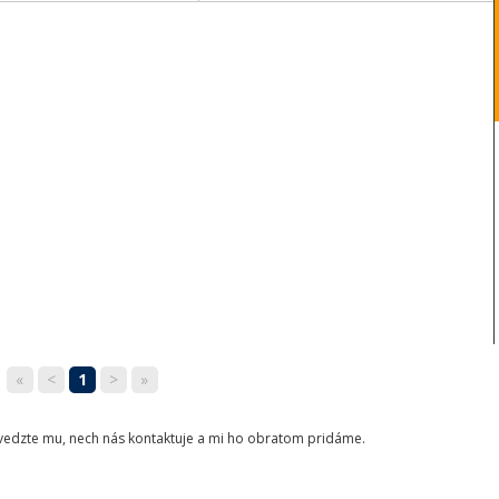
«
<
1
>
»
ovedzte mu, nech nás kontaktuje a mi ho obratom pridáme.