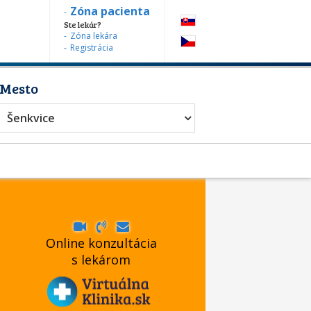
Zóna pacienta
Ste lekár?
Zóna lekára
Registrácia
Mesto
diater
Šenkvice
Online konzultácia
s lekárom