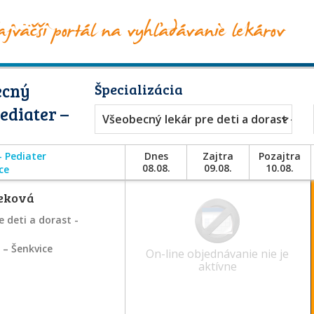
ecný
Špecializácia
Pediater –
Všeobecný lekár pre deti a dorast - Pe
- Pediater
Dnes
Zajtra
Pozajtra
08.08.
09.08.
10.08.
ce
leková
 deti a dorast -
e – Šenkvice
On-line objednávanie nie je
aktívne