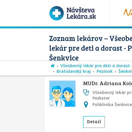
Zoznam lekárov – Všeob
lekár pre deti a dorast - 
Šenkvice
Všeobecný lekár pre deti a dorast 
Bratislavský kraj
Pezinok
Šenkvi
MUDr. Adriana Ko
Všeobecný lekár pre
Pediater
Poliklinika Šenkvic
Detail