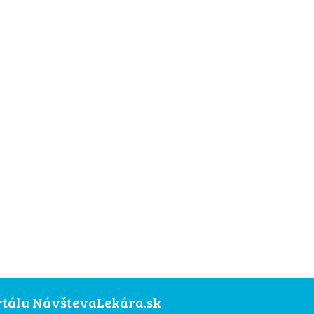
ortálu NávštevaLekára.sk