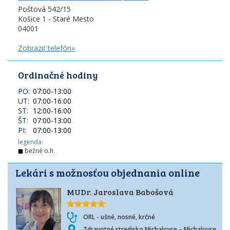
Poštová 542/15
Košice 1 - Staré Mesto
04001
Zobraziť telefón»
Ordinačné hodiny
PO:
07:00
-
13:00
UT:
07:00
-
16:00
ST:
12:00
-
16:00
ŠT:
07:00
-
13:00
PI:
07:00
-
13:00
legenda:
bežné o.h.
Lekári s možnosťou objednania online
MUDr. Jaroslava Babošová
ORL - ušné, nosné, krčné
Zdravotné stredisko Michalovce – Michalovce