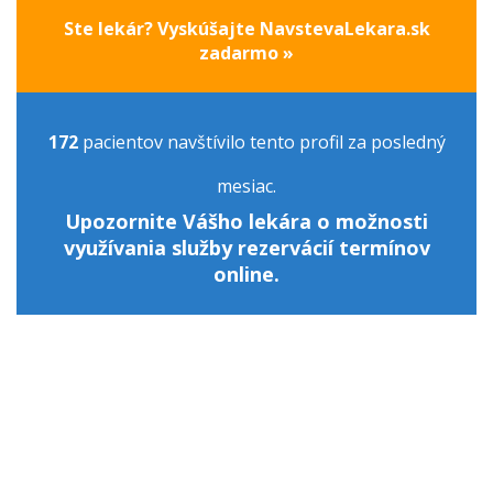
Ste lekár? Vyskúšajte NavstevaLekara.sk
zadarmo »
172
pacientov navštívilo tento profil za posledný
mesiac.
Upozornite Vášho lekára o možnosti
využívania služby rezervácií termínov
online.