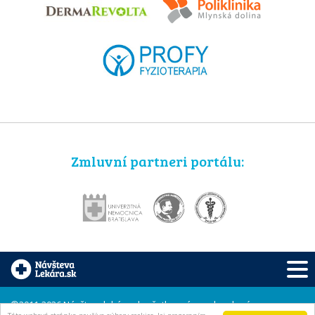
Zmluvní partneri portálu:
©2011-2026 Návštevalekára.sk, všetky práva vyhradené.