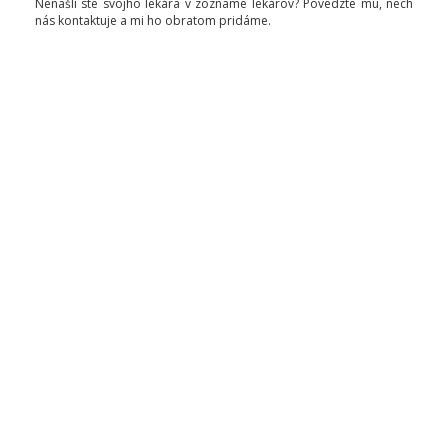
Nenašli ste svojho lekára v zozname lekárov? Povedzte mu, nech
nás kontaktuje a mi ho obratom pridáme.