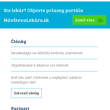
Ste lekár? Objavte prínosy portálu
NávštevaLekára.sk
Zistiť viac
Články
Nezabúdajte na dôležitú kontrolu znamienok
Objednávanie k lekárovi cez internet
Bolí Vás zub? Ošetrenie u najlepších zubárov
nasledujúci deň
Zobraziť všetky
Partneri