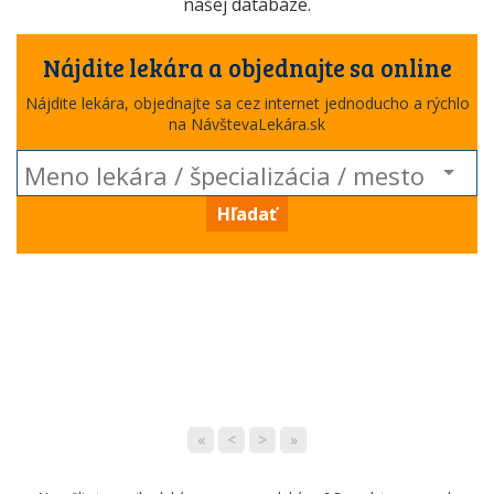
našej databáze.
Nájdite lekára a objednajte sa online
Nájdite lekára, objednajte sa cez internet jednoducho a rýchlo
na NávštevaLekára.sk
Hľadať
«
<
>
»