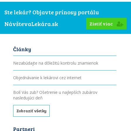
Ste lekár? Objavte prínosy portálu
NávštevaLekára.sk
Zistiť viac
Články
Nezabúdajte na dôležitú kontrolu znamienok
Objednávanie k lekárovi cez internet
Bolí Vás zub? Ošetrenie u najlepších zubárov
nasledujúci deň
Zobraziť všetky
Partneri