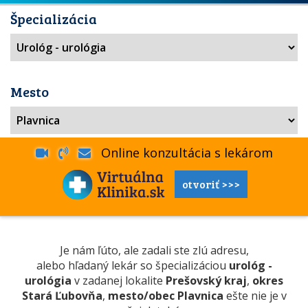
Špecializácia
Mesto
Online konzultácia s lekárom
otvoriť >>>
Je nám ľúto, ale zadali ste zlú adresu,
alebo hľadaný lekár so špecializáciou
urológ -
urológia
v zadanej lokalite
Prešovský kraj
,
okres
Stará Ľubovňa
,
mesto/obec Plavnica
ešte nie je v