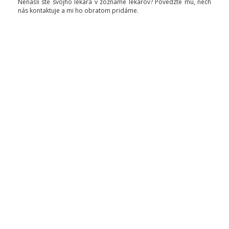
Nenašli ste svojho lekára v zozname lekárov? Povedzte mu, nech
nás kontaktuje a mi ho obratom pridáme.