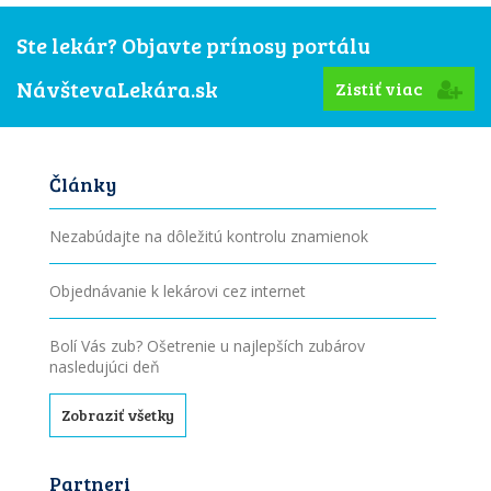
Ste lekár? Objavte prínosy portálu
NávštevaLekára.sk
Zistiť viac
Články
Nezabúdajte na dôležitú kontrolu znamienok
Objednávanie k lekárovi cez internet
Bolí Vás zub? Ošetrenie u najlepších zubárov
nasledujúci deň
Zobraziť všetky
Partneri