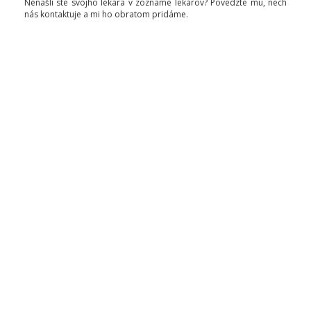
Nenašli ste svojho lekára v zozname lekárov? Povedzte mu, nech
nás kontaktuje a mi ho obratom pridáme.