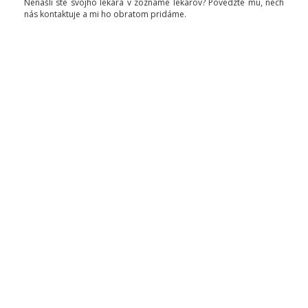
Nenašli ste svojho lekára v zozname lekárov? Povedzte mu, nech
nás kontaktuje a mi ho obratom pridáme.