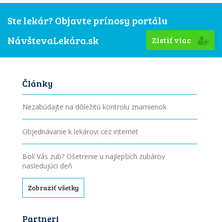
Ste lekár? Objavte prínosy portálu
NávštevaLekára.sk
Zistiť viac
Články
Nezabúdajte na dôležitú kontrolu znamienok
Objednávanie k lekárovi cez internet
Bolí Vás zub? Ošetrenie u najlepších zubárov
nasledujúci deň
Zobraziť všetky
Partneri