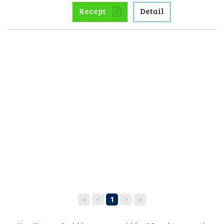
Recept
Detail
«
<
1
>
»