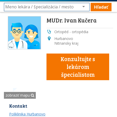
Hľadať
MUDr. Ivan Kučera
Ortopéd - ortopédia
Hurbanovo
Nitriansky kraj
Konzultujte s
lekárom
špecialistom
zobraziť mapu
Kontakt
Poliklinika Hurbanovo