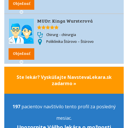
Objednať
MUDr. Kinga Wursterová
Chirurg - chirurgia
Poliklinika Štúrovo – Štúrovo
Objednať
Ste lekár? Vyskúšajte NavstevaLekara.sk
zadarmo »
197
pacientov navštívilo tento profil za posledný
mesiac.
Upozornite Vášho lekára o možnosti