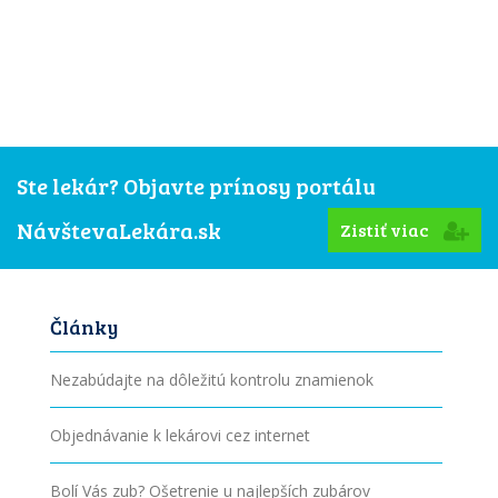
Ste lekár? Objavte prínosy portálu
NávštevaLekára.sk
Zistiť viac
Články
Nezabúdajte na dôležitú kontrolu znamienok
Objednávanie k lekárovi cez internet
Bolí Vás zub? Ošetrenie u najlepších zubárov