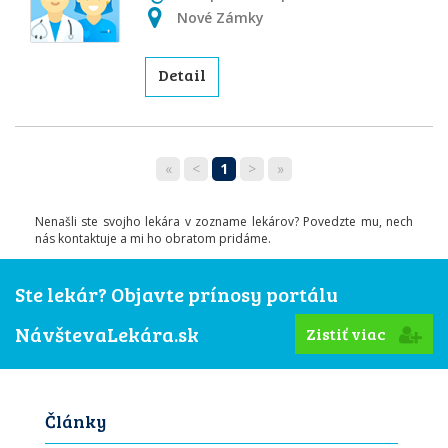
Nové Zámky
Detail
«
<
1
>
»
Nenašli ste svojho lekára v zozname lekárov? Povedzte mu, nech
nás kontaktuje a mi ho obratom pridáme.
Ste lekár? Objavte prínosy portálu
NávštevaLekára.sk
Zistiť viac
Články