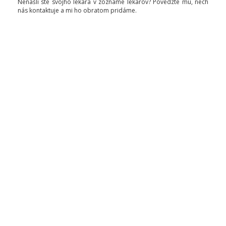
Nenašli ste svojho lekára v zozname lekárov? Povedzte mu, nech
nás kontaktuje a mi ho obratom pridáme.