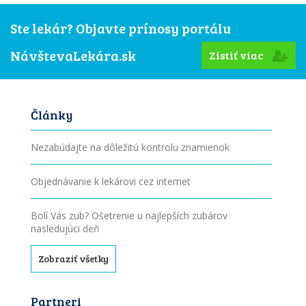
Ste lekár? Objavte prínosy portálu
NávštevaLekára.sk
Zistiť viac
Články
Nezabúdajte na dôležitú kontrolu znamienok
Objednávanie k lekárovi cez internet
Bolí Vás zub? Ošetrenie u najlepších zubárov
nasledujúci deň
Zobraziť všetky
Partneri