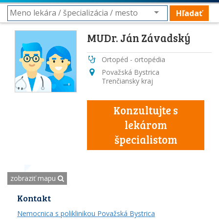
Hľadať
MUDr. Ján Závadský
Ortopéd - ortopédia
Považská Bystrica
Trenčiansky kraj
Konzultujte s
lekárom
špecialistom
zobraziť mapu
Kontakt
Nemocnica s poliklinikou Považská Bystrica