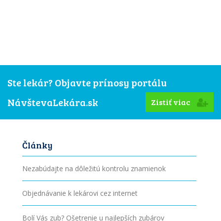
Ste lekár? Objavte prínosy portálu
NávštevaLekára.sk
Zistiť viac
Články
Nezabúdajte na dôležitú kontrolu znamienok
Objednávanie k lekárovi cez internet
Bolí Vás zub? Ošetrenie u najlepších zubárov