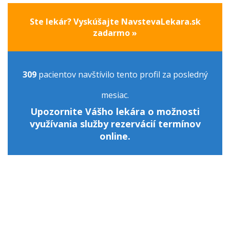
Ste lekár? Vyskúšajte NavstevaLekara.sk
zadarmo »
309
pacientov navštívilo tento profil za posledný
mesiac.
Upozornite Vášho lekára o možnosti
využívania služby rezervácií termínov
online.