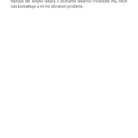
Nenašli ste svojho lekára v zozname lekárov? Povedzte mu, nech
nás kontaktuje a mi ho obratom pridáme.