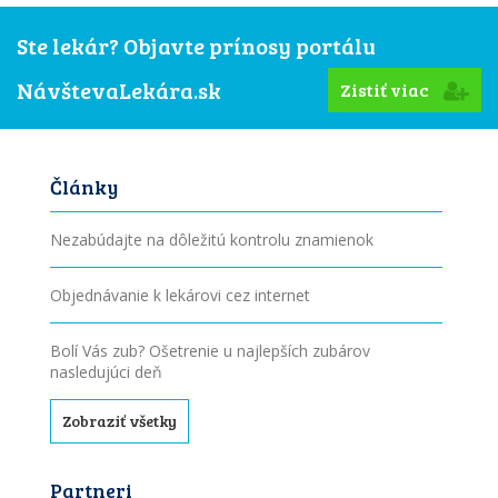
Ste lekár? Objavte prínosy portálu
NávštevaLekára.sk
Zistiť viac
Články
Nezabúdajte na dôležitú kontrolu znamienok
Objednávanie k lekárovi cez internet
Bolí Vás zub? Ošetrenie u najlepších zubárov
nasledujúci deň
Zobraziť všetky
Partneri