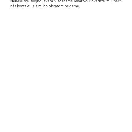
Nenašli ste svojho lekára v zozname lekárov? Povedzte mu, nech
nás kontaktuje a mi ho obratom pridáme.