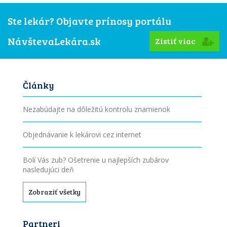
Ste lekár? Objavte prínosy portálu
NávštevaLekára.sk
Zistiť viac
Články
Nezabúdajte na dôležitú kontrolu znamienok
Objednávanie k lekárovi cez internet
Bolí Vás zub? Ošetrenie u najlepších zubárov
nasledujúci deň
Zobraziť všetky
Partneri