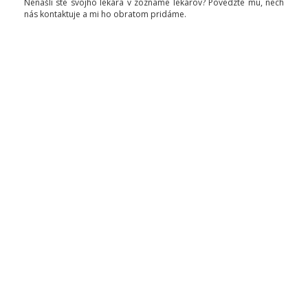
Nenašli ste svojho lekára v zozname lekárov? Povedzte mu, nech
nás kontaktuje a mi ho obratom pridáme.