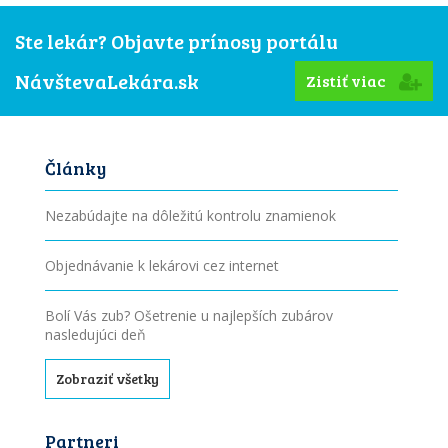
Ste lekár? Objavte prínosy portálu
NávštevaLekára.sk
Zistiť viac
Články
Nezabúdajte na dôležitú kontrolu znamienok
Objednávanie k lekárovi cez internet
Bolí Vás zub? Ošetrenie u najlepších zubárov
nasledujúci deň
Zobraziť všetky
Partneri