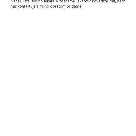
Nenašli ste svojho lekára v zozname lekárov? Povedzte mu, nech
nás kontaktuje a mi ho obratom pridáme.