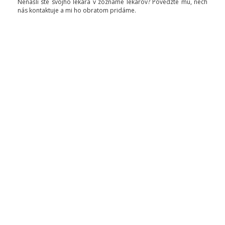
Nenašli ste svojho lekára v zozname lekárov? Povedzte mu, nech
nás kontaktuje a mi ho obratom pridáme.