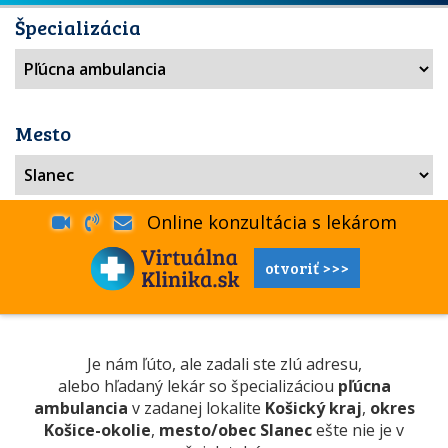
Špecializácia
Mesto
Online konzultácia s lekárom
otvoriť >>>
Je nám ľúto, ale zadali ste zlú adresu,
alebo hľadaný lekár so špecializáciou
pľúcna
ambulancia
v zadanej lokalite
Košický kraj
,
okres
Košice-okolie
,
mesto/obec Slanec
ešte nie je v