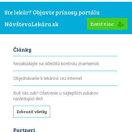
Ste lekár? Objavte prínosy portálu
NávštevaLekára.sk
Zistiť viac
Články
Nezabúdajte na dôležitú kontrolu znamienok
Objednávanie k lekárovi cez internet
Bolí Vás zub? Ošetrenie u najlepších zubárov
nasledujúci deň
Zobraziť všetky
Partneri