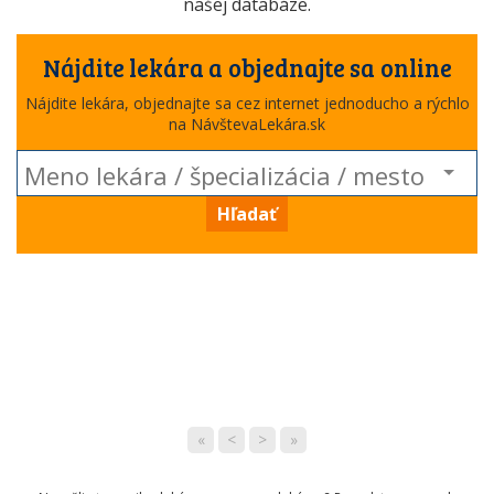
našej databáze.
Nájdite lekára a objednajte sa online
Nájdite lekára, objednajte sa cez internet jednoducho a rýchlo
na NávštevaLekára.sk
Hľadať
«
<
>
»