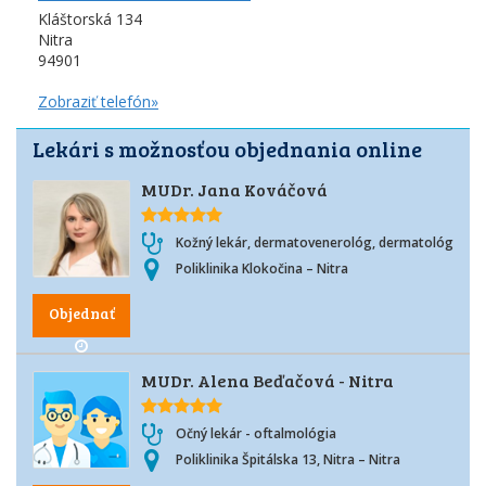
Kláštorská 134
Nitra
94901
Zobraziť telefón»
Lekári s možnosťou objednania online
MUDr. Jana Kováčová
Kožný lekár, dermatovenerológ, dermatológ
Poliklinika Klokočina – Nitra
Objednať
MUDr. Alena Beďačová - Nitra
Očný lekár - oftalmológia
Poliklinika Špitálska 13, Nitra – Nitra