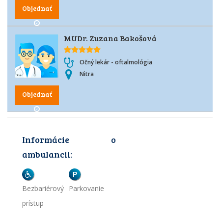
Objednať
MUDr. Zuzana Bakošová
Očný lekár - oftalmológia
Nitra
Objednať
Informácie o
ambulancii:
P
Bezbariérový
Parkovanie
prístup