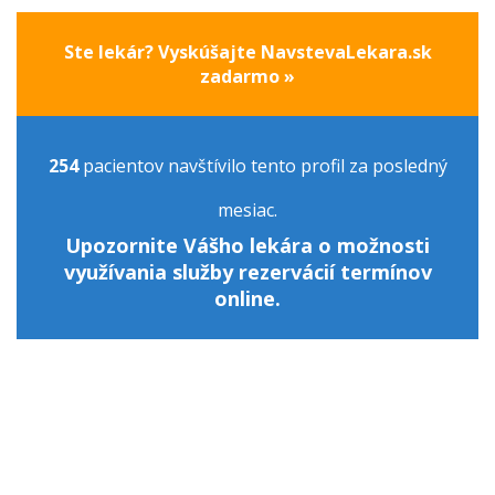
Ste lekár? Vyskúšajte NavstevaLekara.sk
zadarmo »
254
pacientov navštívilo tento profil za posledný
mesiac.
Upozornite Vášho lekára o možnosti
využívania služby rezervácií termínov
online.