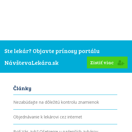
Ste lekár? Objavte prínosy portálu
NávštevaLekára.sk
Zistiť viac
Články
Nezabúdajte na dôležitú kontrolu znamienok
Objednávanie k lekárovi cez internet
Bolí Vás zub? Ošetrenie u najlepších zubárov