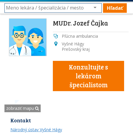
Hľadať
MUDr. Jozef Čajka
Pľúcna ambulancia
Vyšné Hágy
Prešovský kraj
Konzultujte s
lekárom
špecialistom
zobraziť mapu
Kontakt
Národný ústav Vyšné Hágy