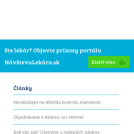
Ste lekár? Objavte prínosy portálu
NávštevaLekára.sk
Zistiť viac
Články
Nezabúdajte na dôležitú kontrolu znamienok
Objednávanie k lekárovi cez internet
Bolí Vás zub? Ošetrenie u najlepších zubárov