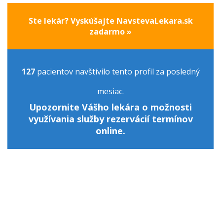
Ste lekár? Vyskúšajte NavstevaLekara.sk
zadarmo »
127
pacientov navštívilo tento profil za posledný
mesiac.
Upozornite Vášho lekára o možnosti
využívania služby rezervácií termínov
online.