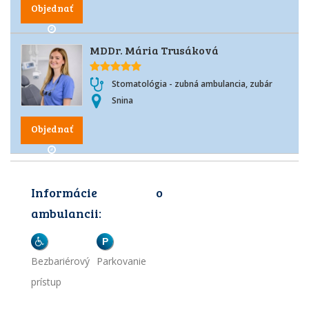
Objednať
MDDr. Mária Trusáková
Stomatológia - zubná ambulancia, zubár
Snina
Objednať
Informácie o
ambulancii:
P
Bezbariérový
Parkovanie
prístup