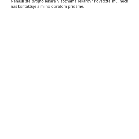
Nenašli ste svojho lekára v zozname lekárov? Povedzte mu, nech
nás kontaktuje a mi ho obratom pridáme.