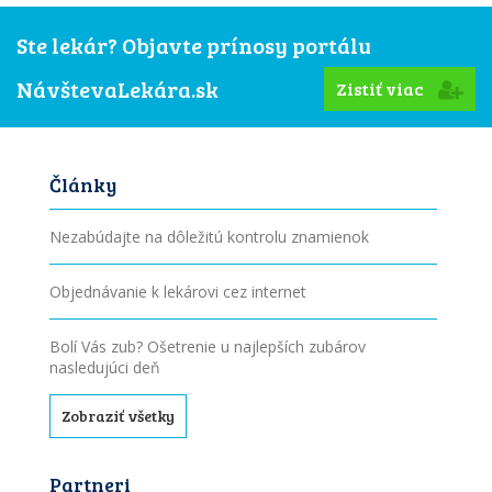
Ste lekár? Objavte prínosy portálu
NávštevaLekára.sk
Zistiť viac
Články
Nezabúdajte na dôležitú kontrolu znamienok
Objednávanie k lekárovi cez internet
Bolí Vás zub? Ošetrenie u najlepších zubárov
nasledujúci deň
Zobraziť všetky
Partneri