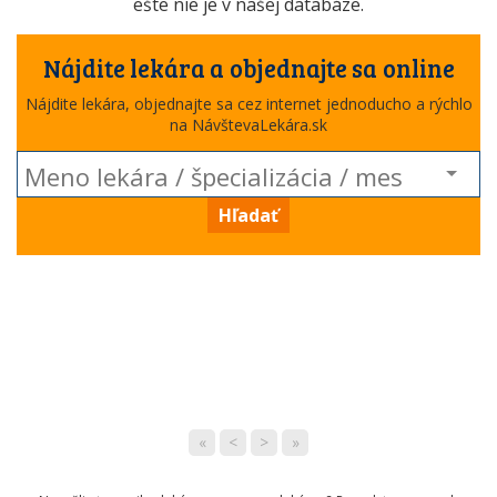
ešte nie je v našej databáze.
Nájdite lekára a objednajte sa online
Nájdite lekára, objednajte sa cez internet jednoducho a rýchlo
na NávštevaLekára.sk
Hľadať
«
<
>
»