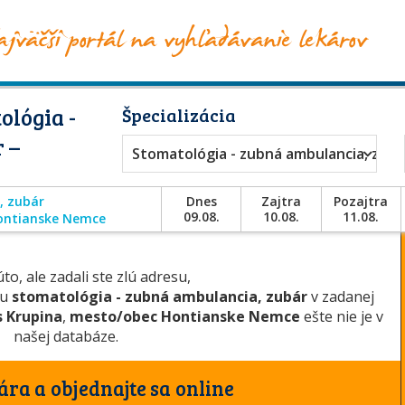
ológia -
Špecializácia
 –
Stomatológia - zubná ambulancia, zubá
, zubár
Dnes
Zajtra
Pozajtra
09.08.
10.08.
11.08.
ontianske Nemce
to, ale zadali ste zlú adresu,
ou
stomatológia - zubná ambulancia, zubár
v zadanej
s Krupina
,
mesto/obec Hontianske Nemce
ešte nie je v
našej databáze.
ára a objednajte sa online