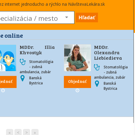
cez internet jednoducho a rýchlo na NávštevaLekára.sk
Hľadať
e online
MDDr. Illia
MDDr.
Khvostyk
Olexandra
Liebiedieva
Stomatológia
- zubná
Stomatológia
ambulancia, zubár
- zubná
ambulancia, zubár
Banská
jednať
Objednať
Bystrica
Banská
Bystrica
«
<
>
»