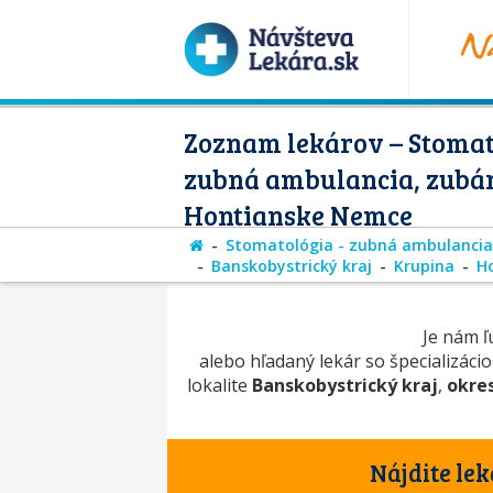
Zoznam lekárov – Stomat
zubná ambulancia, zubár
Hontianske Nemce
Stomatológia - zubná ambulancia
Banskobystrický kraj
Krupina
H
Je nám ľú
alebo hľadaný lekár so špecializáci
lokalite
Banskobystrický kraj
,
okre
Nájdite lek