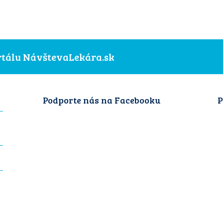
ortálu NávštevaLekára.sk
Podporte nás na Facebooku
P