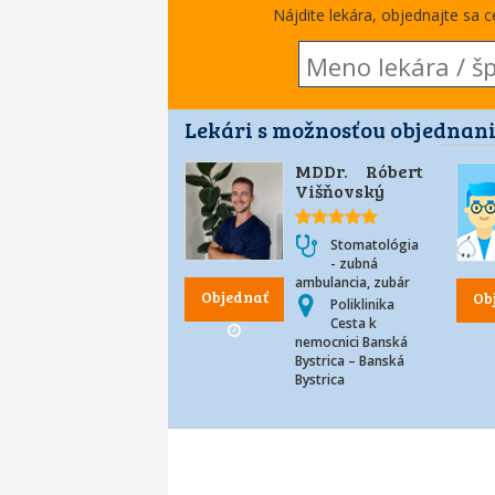
Nájdite lekára, objednajte sa 
Lekári s možnosťou objednani
MDDr. Róbert
Višňovský
Stomatológia
- zubná
ambulancia, zubár
Objednať
Ob
Poliklinika
Cesta k
nemocnici Banská
Bystrica – Banská
Bystrica