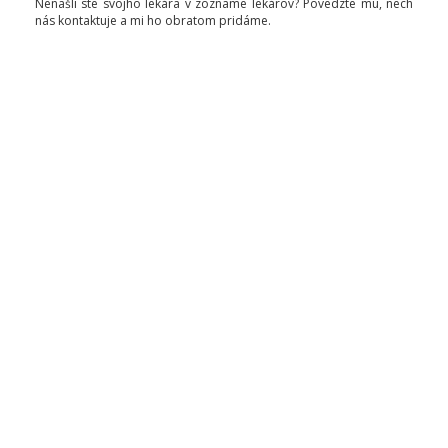
Nenašli ste svojho lekára v zozname lekárov? Povedzte mu, nech
nás kontaktuje a mi ho obratom pridáme.