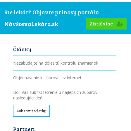
Ste lekár? Objavte prínosy portálu
NávštevaLekára.sk
Zistiť viac
Články
Nezabúdajte na dôležitú kontrolu znamienok
Objednávanie k lekárovi cez internet
Bolí Vás zub? Ošetrenie u najlepších zubárov
nasledujúci deň
Zobraziť všetky
Partneri