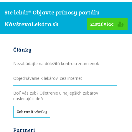
Ste lekár? Objavte prínosy portálu
NávštevaLekára.sk
Zistiť viac
Články
Nezabúdajte na dôležitú kontrolu znamienok
Objednávanie k lekárovi cez internet
Bolí Vás zub? Ošetrenie u najlepších zubárov
nasledujúci deň
Zobraziť všetky
Partneri