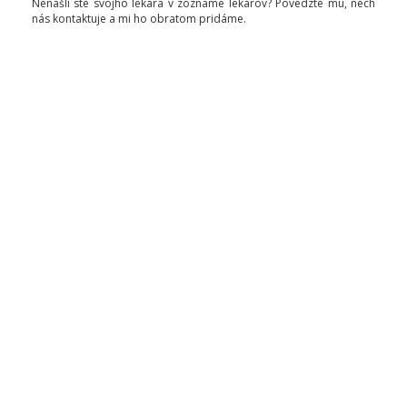
Nenašli ste svojho lekára v zozname lekárov? Povedzte mu, nech
nás kontaktuje a mi ho obratom pridáme.