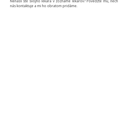
Nenašli ste svojho lekára v zozname lekárov? Povedzte mu, nech
nás kontaktuje a mi ho obratom pridáme.