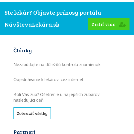
Ste lekár? Objavte prínosy portálu
NávštevaLekára.sk
Zistiť viac
Články
Nezabúdajte na dôležitú kontrolu znamienok
Objednávanie k lekárovi cez internet
Bolí Vás zub? Ošetrenie u najlepších zubárov
nasledujúci deň
Zobraziť všetky
Partneri