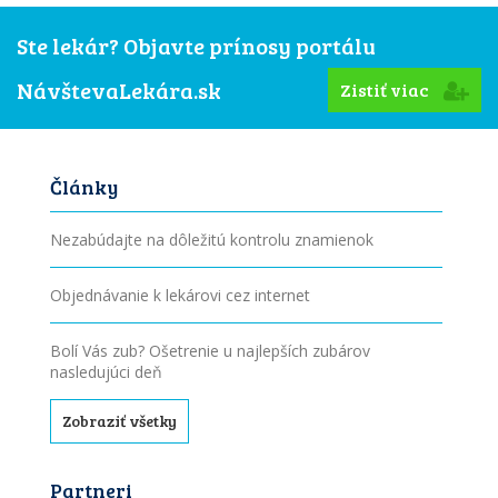
Ste lekár? Objavte prínosy portálu
NávštevaLekára.sk
Zistiť viac
Články
Nezabúdajte na dôležitú kontrolu znamienok
Objednávanie k lekárovi cez internet
Bolí Vás zub? Ošetrenie u najlepších zubárov
nasledujúci deň
Zobraziť všetky
Partneri