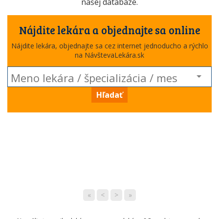
našej databáze.
Nájdite lekára a objednajte sa online
Nájdite lekára, objednajte sa cez internet jednoducho a rýchlo
na NávštevaLekára.sk
Hľadať
«
<
>
»