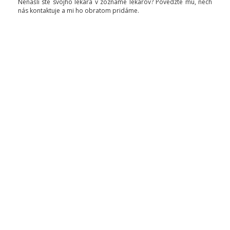
Nenašli ste svojho lekára v zozname lekárov? Povedzte mu, nech
nás kontaktuje a mi ho obratom pridáme.