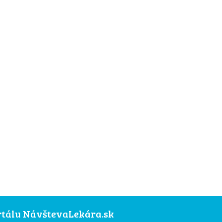
ortálu NávštevaLekára.sk