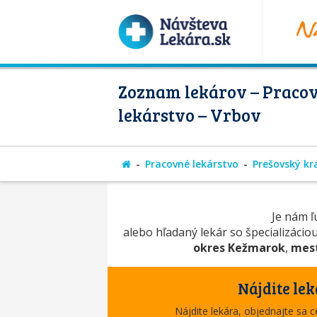
Zoznam lekárov – Praco
lekárstvo – Vrbov
Pracovné lekárstvo
Prešovský kr
Je nám ľú
alebo hľadaný lekár so špecializácio
okres Kežmarok
,
mest
Nájdite lek
Nájdite lekára, objednajte sa 