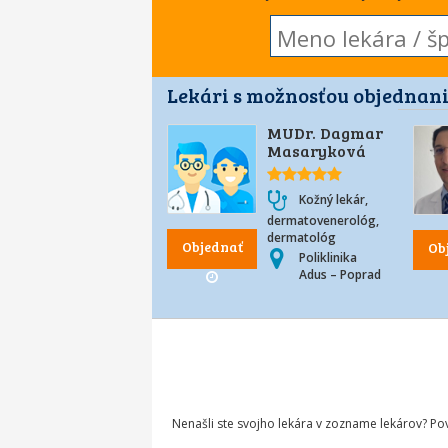
Lekári s možnosťou objednani
MUDr. Dagmar
Masaryková
Kožný lekár,
dermatovenerológ,
dermatológ
Objednať
Ob
Poliklinika
Adus – Poprad
Nenašli ste svojho lekára v zozname lekárov? P