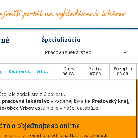
vné
Špecializácia
Pracovné lekárstvo
Dnes
Zajtra
Pozajtra
aj
Kežmarok
Vrbov
06.08.
07.08.
08.08.
to, ale zadali ste zlú adresu,
u
pracovné lekárstvo
v zadanej lokalite
Prešovský kraj
,
o/obec Vrbov
ešte nie je v našej databáze.
ára a objednajte sa online
cez internet jednoducho a rýchlo na NávštevaLekára.sk