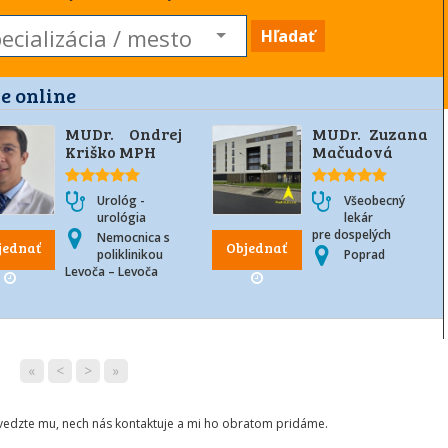
Hľadať
e online
MUDr. Ondrej
MUDr. Zuzana
Kriško MPH
Mačudová
Urológ -
Všeobecný
urológia
lekár
pre dospelých
Nemocnica s
jednať
Objednať
poliklinikou
Poprad
Levoča – Levoča
«
<
>
»
ovedzte mu, nech nás kontaktuje a mi ho obratom pridáme.