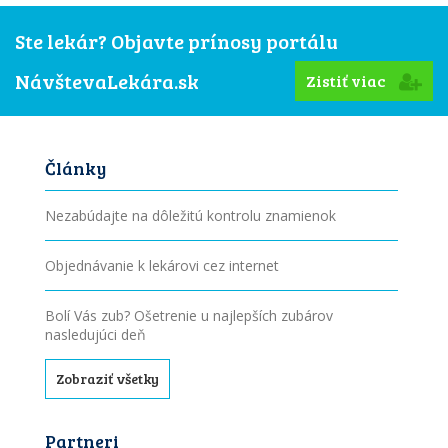
Ste lekár? Objavte prínosy portálu
NávštevaLekára.sk
Zistiť viac
Články
Nezabúdajte na dôležitú kontrolu znamienok
Objednávanie k lekárovi cez internet
Bolí Vás zub? Ošetrenie u najlepších zubárov
nasledujúci deň
Zobraziť všetky
Partneri