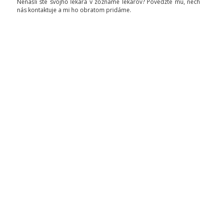
Nenašli ste svojho lekára v zozname lekárov? Povedzte mu, nech
nás kontaktuje a mi ho obratom pridáme.