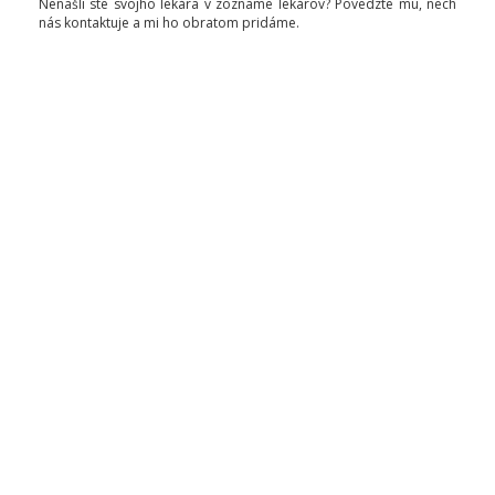
Nenašli ste svojho lekára v zozname lekárov? Povedzte mu, nech
nás kontaktuje a mi ho obratom pridáme.