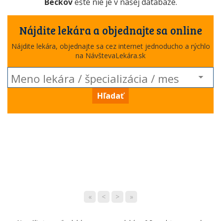
Beckov
ešte nie je v našej databáze.
Nájdite lekára a objednajte sa online
Nájdite lekára, objednajte sa cez internet jednoducho a rýchlo
na NávštevaLekára.sk
Hľadať
«
<
>
»