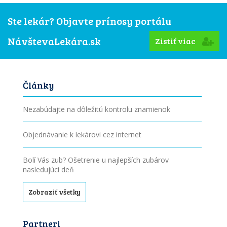
Ste lekár? Objavte prínosy portálu
NávštevaLekára.sk
Zistiť viac
Články
Nezabúdajte na dôležitú kontrolu znamienok
Objednávanie k lekárovi cez internet
Bolí Vás zub? Ošetrenie u najlepších zubárov
nasledujúci deň
Zobraziť všetky
Partneri