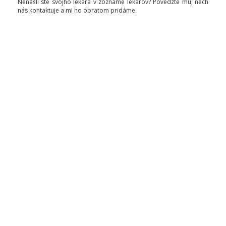
Nenašli ste svojho lekára v zozname lekárov? Povedzte mu, nech
nás kontaktuje a mi ho obratom pridáme.