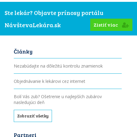
Ste lekár? Objavte prínosy portálu
NávštevaLekára.sk
Zistiť viac
Články
Nezabúdajte na dôležitú kontrolu znamienok
Objednávanie k lekárovi cez internet
Bolí Vás zub? Ošetrenie u najlepších zubárov
nasledujúci deň
Zobraziť všetky
Partneri