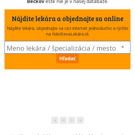
Beckov
ešte nie je v našej databáze.
Nájdite lekára a objednajte sa online
Nájdite lekára, objednajte sa cez internet jednoducho a rýchlo
na NávštevaLekára.sk
Hľadať
«
<
>
»