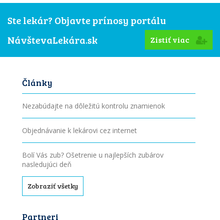
Ste lekár? Objavte prínosy portálu
NávštevaLekára.sk
Zistiť viac
Články
Nezabúdajte na dôležitú kontrolu znamienok
Objednávanie k lekárovi cez internet
Bolí Vás zub? Ošetrenie u najlepších zubárov
nasledujúci deň
Zobraziť všetky
Partneri