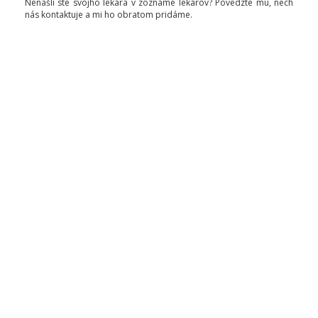
Nenašli ste svojho lekára v zozname lekárov? Povedzte mu, nech
nás kontaktuje a mi ho obratom pridáme.