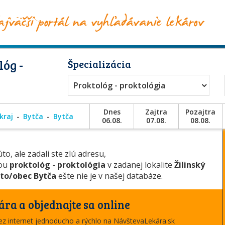
óg -
Špecializácia
Proktológ - proktológia
Dnes
Zajtra
Pozajtra
 kraj
Bytča
Bytča
06.08.
07.08.
08.08.
to, ale zadali ste zlú adresu,
iou
proktológ - proktológia
v zadanej lokalite
Žilinský
to/obec Bytča
ešte nie je v našej databáze.
ára a objednajte sa online
cez internet jednoducho a rýchlo na NávštevaLekára.sk