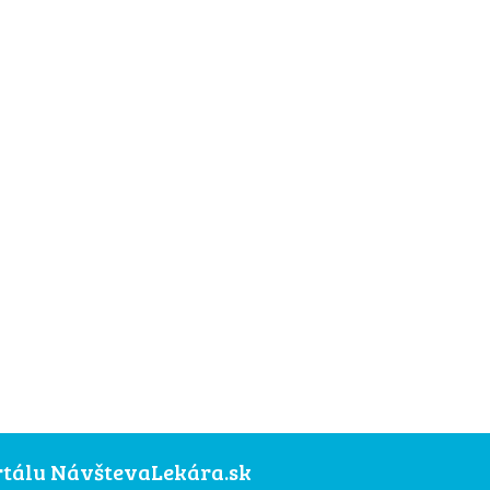
ortálu NávštevaLekára.sk