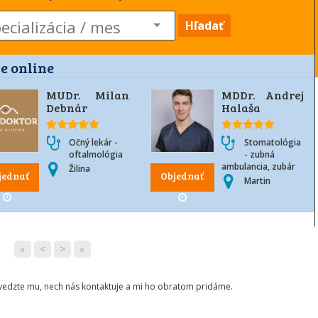
Hľadať
e online
MUDr. Milan
MDDr. Andrej
Debnár
Halaša
Očný lekár -
Stomatológia
oftalmológia
- zubná
ambulancia, zubár
Žilina
jednať
Objednať
Martin
«
<
>
»
ovedzte mu, nech nás kontaktuje a mi ho obratom pridáme.