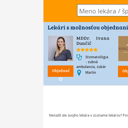
Lekári s možnosťou objednani
MDDr. Ivana
Dunčič
Stomatológia
- zubná
ambulancia, zubár
Objednať
Ob
Martin
Nenašli ste svojho lekára v zozname lekárov? P