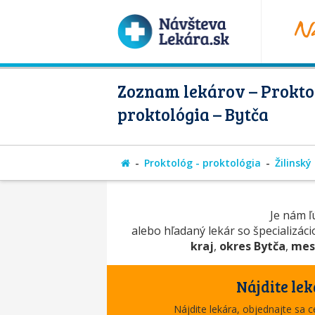
Zoznam lekárov – Proktol
proktológia – Bytča
Proktológ - proktológia
Žilinský
Je nám ľú
alebo hľadaný lekár so špecializác
kraj
,
okres Bytča
,
mes
Nájdite lek
Nájdite lekára, objednajte sa 