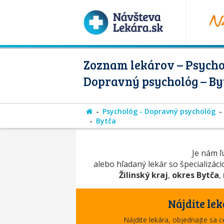
Zoznam lekárov – Psycho
Dopravný psychológ – By
Psychológ - Dopravný psychológ
Bytča
Je nám ľú
alebo hľadaný lekár so špecializác
Žilinský kraj
,
okres Bytča
,
Nájdite lek
Nájdite lekára, objednajte sa 