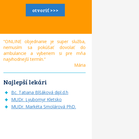
otvoriť >>>
“ONLINE objednanie je super služba,
nemusím sa pokúšať dovolať do
ambulancie a vyberiem si pre mňa
najvhodnejší termín.“
Mária
Najlepší lekári
Bc. Tatiana Blšáková dipl.d.h
MUDr. Lyubomyr Kletsko
MUDr. Markéta Smolárová PhD.