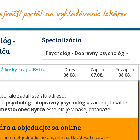
lóg -
Špecializácia
tča
Psychológ - Dopravný psychológ
Žilinský kraj
Bytča
Dnes
Zajtra
Pozajtra
06.08.
07.08.
08.08.
to, ale zadali ste zlú adresu,
iou
psychológ - dopravný psychológ
v zadanej lokalite
mesto/obec Bytča
ešte nie je v našej databáze.
ára a objednajte sa online
cez internet jednoducho a rýchlo na NávštevaLekára.sk