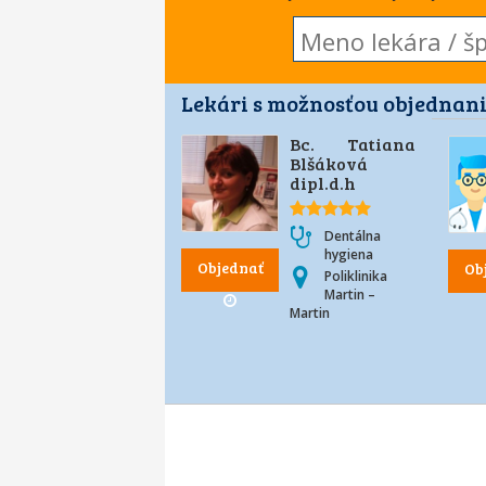
Lekári s možnosťou objednani
Bc. Tatiana
Blšáková
dipl.d.h
Dentálna
hygiena
Objednať
Ob
Poliklinika
Martin –
Martin