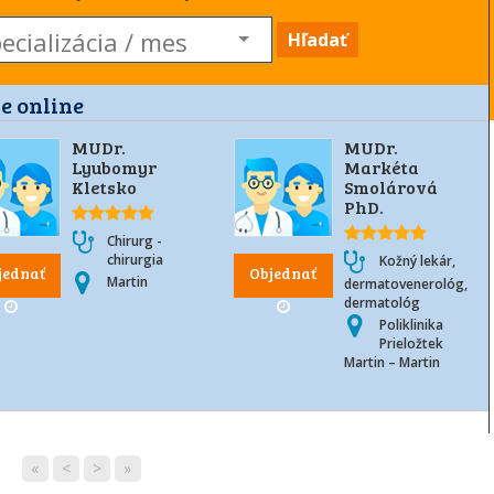
Hľadať
e online
MUDr.
MUDr.
Lyubomyr
Markéta
Kletsko
Smolárová
PhD.
Chirurg -
chirurgia
Kožný lekár,
jednať
Objednať
Martin
dermatovenerológ,
dermatológ
Poliklinika
Prieložtek
Martin – Martin
«
<
>
»