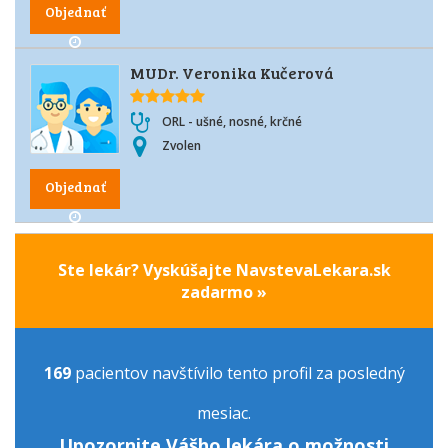
Objednať
MUDr. Veronika Kučerová
ORL - ušné, nosné, krčné
Zvolen
Objednať
Ste lekár? Vyskúšajte NavstevaLekara.sk
zadarmo »
169
pacientov navštívilo tento profil za posledný
mesiac.
Upozornite Vášho lekára o možnosti