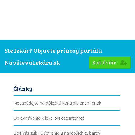
Ste lekár? Objavte prínosy portálu
NávštevaLekára.sk
Zistiť viac
Články
Nezabúdajte na dôležitú kontrolu znamienok
Objednávanie k lekárovi cez internet
Bolí Vás zub? Ošetrenie u najlepších zubárov