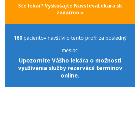
Ste lekár? Vyskúšajte NavstevaLekara.sk
zadarmo »
160
pacientov navštívilo tento profil za posledný
mesiac.
Upozornite Vášho lekára o možnosti
využívania služby rezervácií termínov
online.