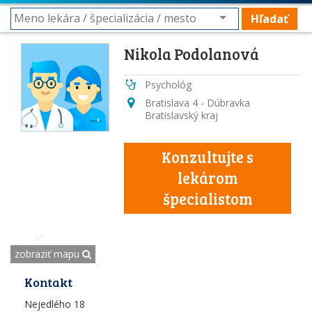
Hľadať
Nikola Podolanová
Psychológ
Bratislava 4 - Dúbravka
Bratislavský kraj
Konzultujte s
lekárom
špecialistom
zobraziť mapu
Kontakt
Nejedlého 18