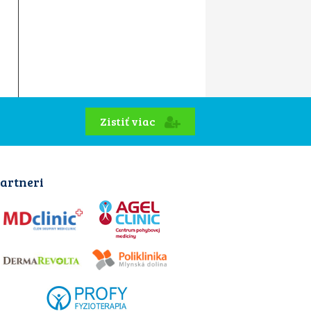
Zistiť viac
artneri