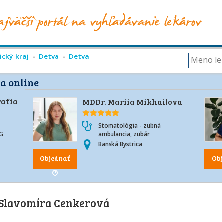
cký kraj
Detva
Detva
a online
afia
MDDr. Mariia Mikhailova
Stomatológia - zubná
TG
ambulancia, zubár
Banská Bystrica
Objednať
Ob
Slavomíra Cenkerová