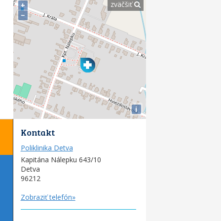
zväčšiť
+
−
i
Kontakt
Poliklinika Detva
Kapitána Nálepku 643/10
Detva
96212
Zobraziť telefón»