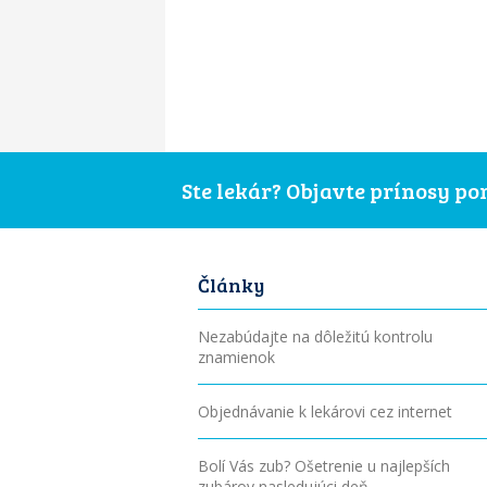
Ste lekár? Objavte prínosy p
Články
Nezabúdajte na dôležitú kontrolu
znamienok
Objednávanie k lekárovi cez internet
Bolí Vás zub? Ošetrenie u najlepších
zubárov nasledujúci deň