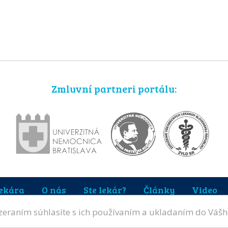
Zmluvní partneri portálu:
lekára
O nás
Ste lekár?
Články
Video
ezeraním súhlasíte s ich používaním a ukladaním do Vášh
Médiá o nás
hradené.
Cookies
Súkromi