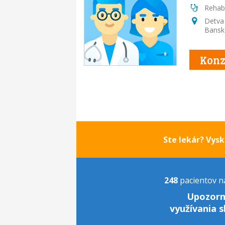
Rehabi
Detva
Bansko
Konz
Ste lekár? Vys
248
pacientov na
Upozorn
využívania s