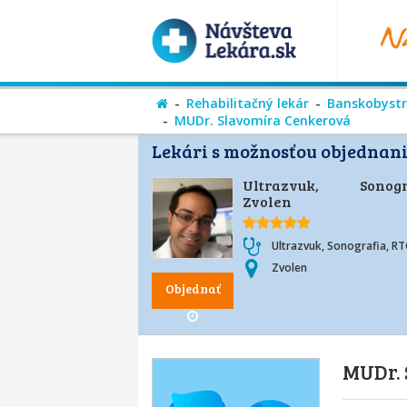
Rehabilitačný lekár
Banskobystri
MUDr. Slavomíra Cenkerová
Lekári s možnosťou objednani
Ultrazvuk, Sonogr
Zvolen
Ultrazvuk, Sonografia, R
Zvolen
Objednať
MUDr. 