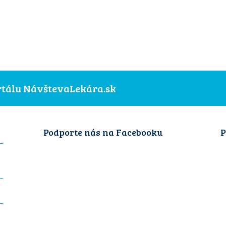
ortálu NávštevaLekára.sk
Podporte nás na Facebooku
P