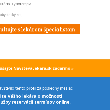
litácia, Fyzioterapia
bystrický kraj
ultujte s lekárom špecialistom
kúšajte NavstevaLekara.sk zadarmo »
vštívilo tento profil za posledný mesiac.
ite Vášho lekára o možnosti
lužby rezervácií termínov online.