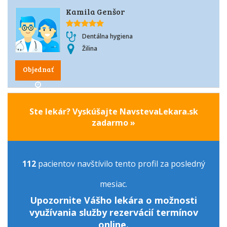
Kamila Genšor
Dentálna hygiena
Žilina
Objednať
Ste lekár? Vyskúšajte NavstevaLekara.sk
zadarmo »
112
pacientov navštívilo tento profil za posledný
mesiac.
Upozornite Vášho lekára o možnosti
využívania služby rezervácií termínov
online.