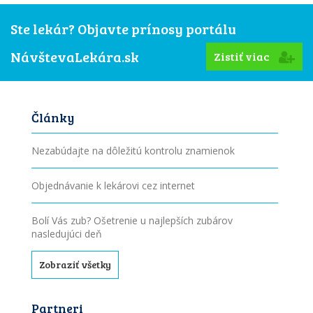
Ste lekár? Objavte prínosy portálu
NávštevaLekára.sk
Zistiť viac
Články
Nezabúdajte na dôležitú kontrolu znamienok
Objednávanie k lekárovi cez internet
Bolí Vás zub? Ošetrenie u najlepších zubárov
nasledujúci deň
Zobraziť všetky
Partneri