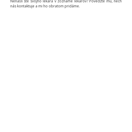
Nenašli ste svojho lekára v zozname lekárov? Povedzte mu, nech
nás kontaktuje a mi ho obratom pridáme.