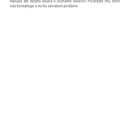
Nenašli ste svojho lekára v zozname lekárov? Povedzte mu, nech
nás kontaktuje a mi ho obratom pridáme.