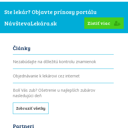
Ste lekár? Objavte prínosy portálu
NávštevaLekára.sk
Zistiť viac
Články
Nezabúdajte na dôležitú kontrolu znamienok
Objednávanie k lekárovi cez internet
Bolí Vás zub? Ošetrenie u najlepších zubárov
nasledujúci deň
Zobraziť všetky
Partneri