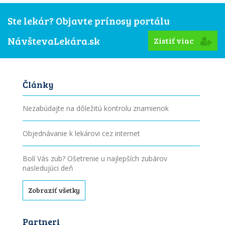
Ste lekár? Objavte prínosy portálu
NávštevaLekára.sk
Zistiť viac
Články
Nezabúdajte na dôležitú kontrolu znamienok
Objednávanie k lekárovi cez internet
Bolí Vás zub? Ošetrenie u najlepších zubárov
nasledujúci deň
Zobraziť všetky
Partneri