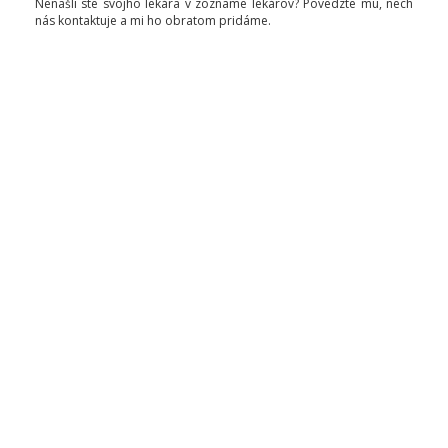
Nenašli ste svojho lekára v zozname lekárov? Povedzte mu, nech
nás kontaktuje a mi ho obratom pridáme.