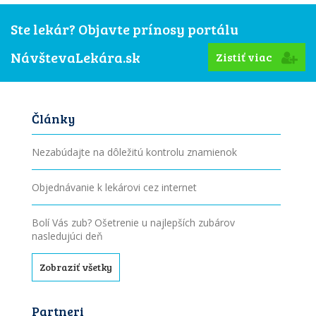
Ste lekár? Objavte prínosy portálu
NávštevaLekára.sk
Zistiť viac
Články
Nezabúdajte na dôležitú kontrolu znamienok
Objednávanie k lekárovi cez internet
Bolí Vás zub? Ošetrenie u najlepších zubárov
nasledujúci deň
Zobraziť všetky
Partneri