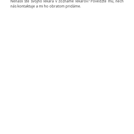
Nenašli ste svojho lekára v zozname lekárov? Povedzte mu, nech
nás kontaktuje a mi ho obratom pridáme.