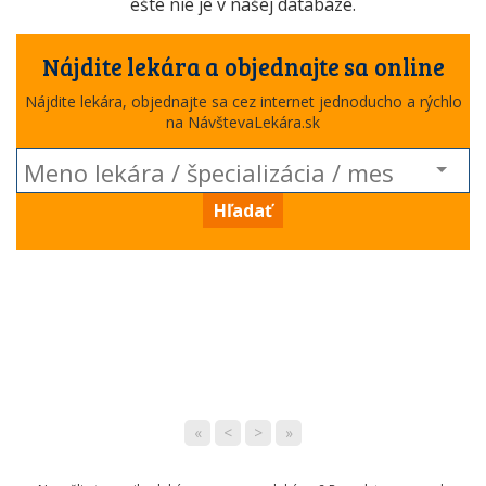
ešte nie je v našej databáze.
Nájdite lekára a objednajte sa online
Nájdite lekára, objednajte sa cez internet jednoducho a rýchlo
na NávštevaLekára.sk
Hľadať
«
<
>
»