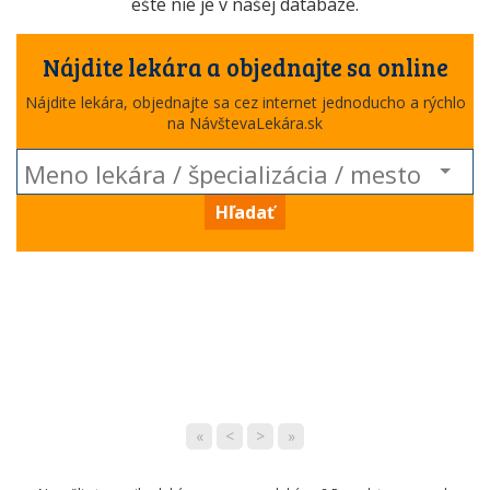
ešte nie je v našej databáze.
Nájdite lekára a objednajte sa online
Nájdite lekára, objednajte sa cez internet jednoducho a rýchlo
na NávštevaLekára.sk
Hľadať
«
<
>
»