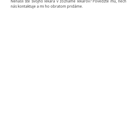
Nenašli ste svojho lekára v zozname lekárov? Povedzte mu, nech
nás kontaktuje a mi ho obratom pridáme.