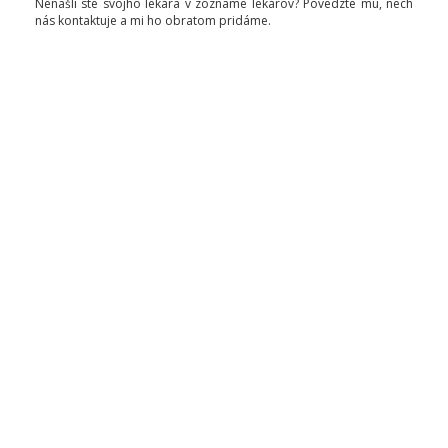
Nenašli ste svojho lekára v zozname lekárov? Povedzte mu, nech
nás kontaktuje a mi ho obratom pridáme.