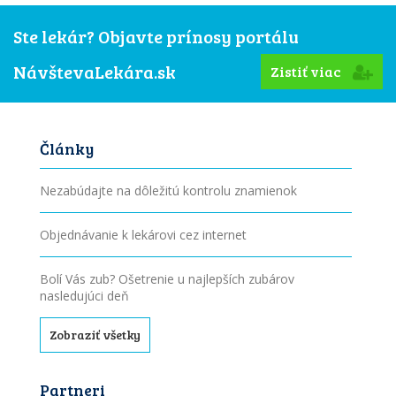
Ste lekár? Objavte prínosy portálu
NávštevaLekára.sk
Zistiť viac
Články
Nezabúdajte na dôležitú kontrolu znamienok
Objednávanie k lekárovi cez internet
Bolí Vás zub? Ošetrenie u najlepších zubárov
nasledujúci deň
Zobraziť všetky
Partneri