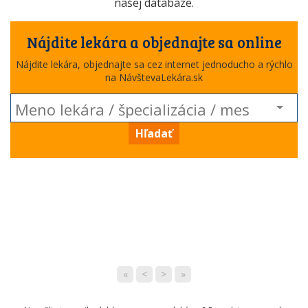
našej databáze.
Nájdite lekára a objednajte sa online
Nájdite lekára, objednajte sa cez internet jednoducho a rýchlo
na NávštevaLekára.sk
Hľadať
«
<
>
»