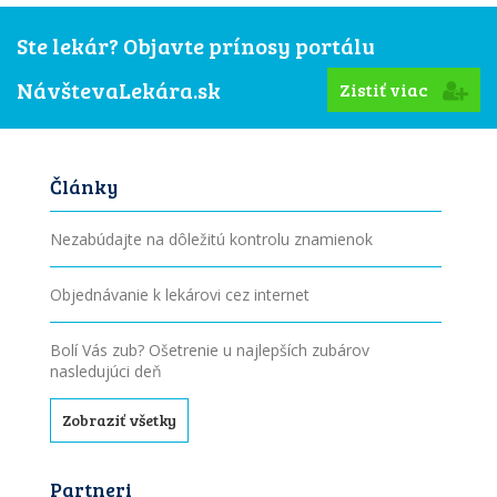
Ste lekár? Objavte prínosy portálu
NávštevaLekára.sk
Zistiť viac
Články
Nezabúdajte na dôležitú kontrolu znamienok
Objednávanie k lekárovi cez internet
Bolí Vás zub? Ošetrenie u najlepších zubárov
nasledujúci deň
Zobraziť všetky
Partneri