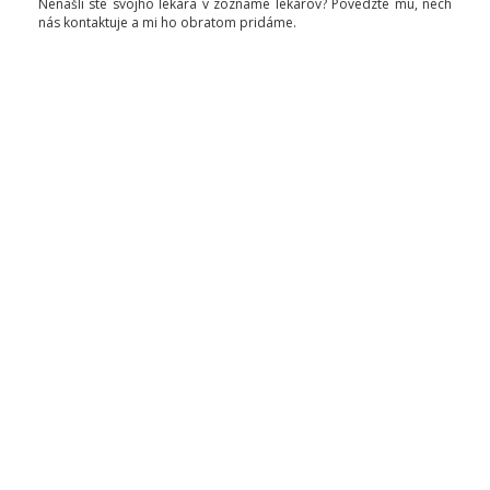
Nenašli ste svojho lekára v zozname lekárov? Povedzte mu, nech
nás kontaktuje a mi ho obratom pridáme.