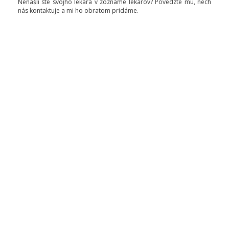
Nenašli ste svojho lekára v zozname lekárov? Povedzte mu, nech
nás kontaktuje a mi ho obratom pridáme.