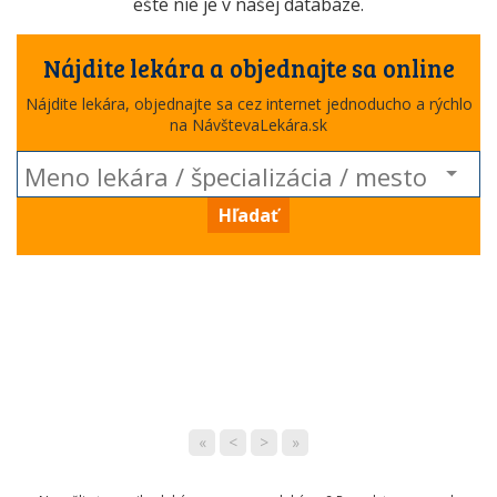
ešte nie je v našej databáze.
Nájdite lekára a objednajte sa online
Nájdite lekára, objednajte sa cez internet jednoducho a rýchlo
na NávštevaLekára.sk
Hľadať
«
<
>
»