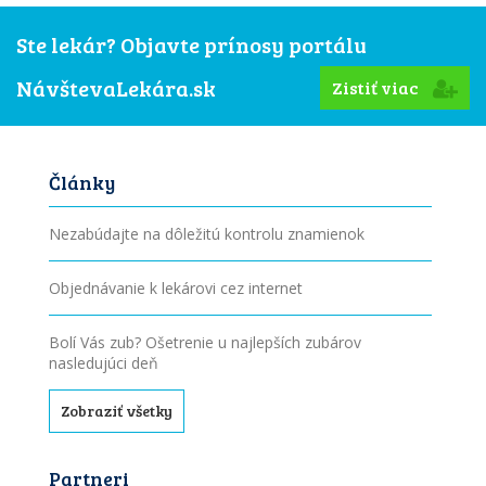
Ste lekár? Objavte prínosy portálu
NávštevaLekára.sk
Zistiť viac
Články
Nezabúdajte na dôležitú kontrolu znamienok
Objednávanie k lekárovi cez internet
Bolí Vás zub? Ošetrenie u najlepších zubárov
nasledujúci deň
Zobraziť všetky
Partneri