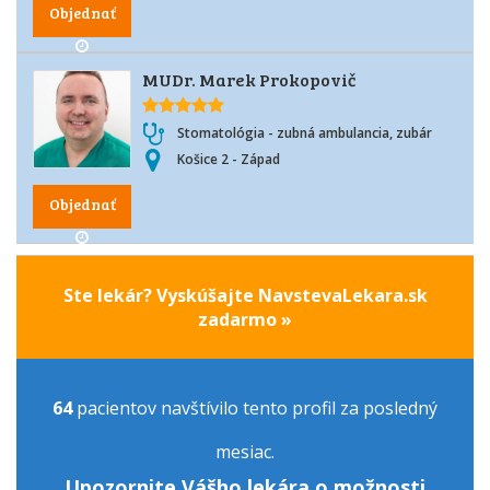
Objednať
MUDr. Marek Prokopovič
Stomatológia - zubná ambulancia, zubár
Košice 2 - Západ
Objednať
Ste lekár? Vyskúšajte NavstevaLekara.sk
zadarmo »
64
pacientov navštívilo tento profil za posledný
mesiac.
Upozornite Vášho lekára o možnosti