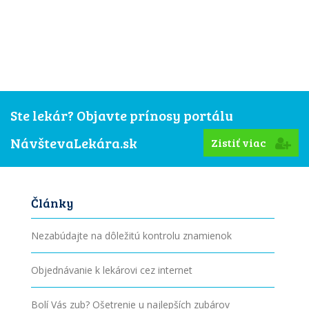
Ste lekár? Objavte prínosy portálu
NávštevaLekára.sk
Zistiť viac
Články
Nezabúdajte na dôležitú kontrolu znamienok
Objednávanie k lekárovi cez internet
Bolí Vás zub? Ošetrenie u najlepších zubárov