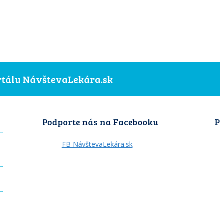
ortálu NávštevaLekára.sk
Podporte nás na Facebooku
P
FB NávštevaLekára.sk