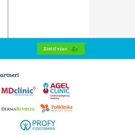
Zistiť viac
artneri