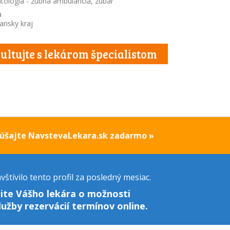
tológia - zubná ambulancia, zubár
a
ansky kraj
ultujte s lekárom špecialistom
kúšajte NavstevaLekara.sk zadarmo »
štívilo tento profil za posledný mesiac.
ite Vášho lekára o možnosti
lužby rezervácií termínov online.