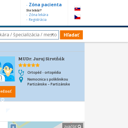
Zóna pacienta
Ste lekár?
Zóna lekára
Registrácia
Hľadať
MUDr. Juraj Sirotňák
Ortopéd - ortopédia
Nemocnica s poliklinikou
Partizánske – Partizánske
jednať
zväčšiť
+