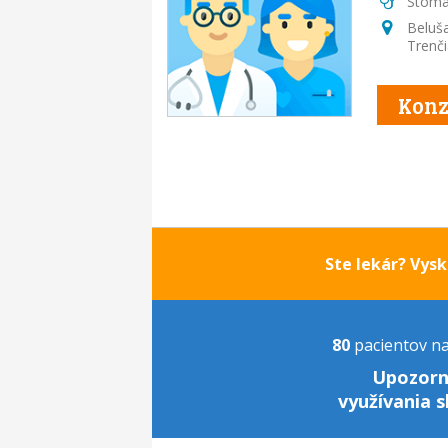
Stoma
Beluš
Trenči
Konz
Ste lekár? Vys
80
pacientov nav
Upozorn
využívania s