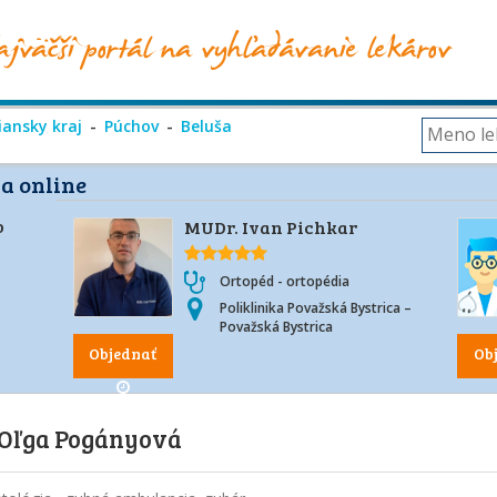
iansky kraj
Púchov
Beluša
a online
o
MUDr. Ivan Pichkar
Ortopéd - ortopédia
Poliklinika Považská Bystrica –
Považská Bystrica
Objednať
Ob
Oľga Pogányová