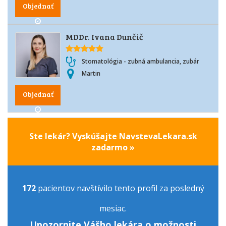
Objednať
MDDr. Ivana Dunčič
Stomatológia - zubná ambulancia, zubár
Martin
Objednať
Ste lekár? Vyskúšajte NavstevaLekara.sk
zadarmo »
172
pacientov navštívilo tento profil za posledný
mesiac.
Upozornite Vášho lekára o možnosti