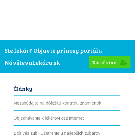
Ste lekár? Objavte prínosy portálu
NávštevaLekára.sk
Zistiť viac
Články
Nezabúdajte na dôležitú kontrolu znamienok
Objednávanie k lekárovi cez internet
Bolí Vás zub? Ošetrenie u najlepších zubárov