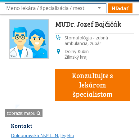
Hľadať
MUDr. Jozef Bajčičák
Stomatológia - zubná
ambulancia, zubár
Dolný Kubín
Žilinský kraj
Konzultujte s
lekárom
špecialistom
zobraziť mapu
Kontakt
Dolnooravská NsP L. N. Jégého