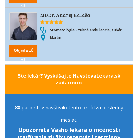
MDDr. Andrej Halaša
Stomatológia - zubná ambulancia, zubár
Martin
Objednať
Ste lekár? Vyskúšajte NavstevaLekara.sk
zadarmo »
80
pacientov navštívilo tento profil za posledný
mesiac.
Upozornite Vášho lekára o možnosti
využívania služby rezervácií termínov