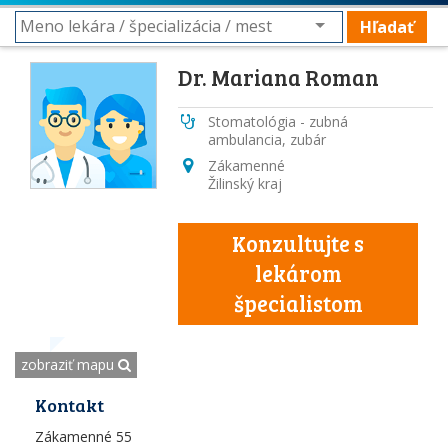
Hľadať
Dr. Mariana Roman
Stomatológia - zubná
ambulancia, zubár
Zákamenné
Žilinský kraj
Konzultujte s
lekárom
špecialistom
zobraziť mapu
Kontakt
Zákamenné 55