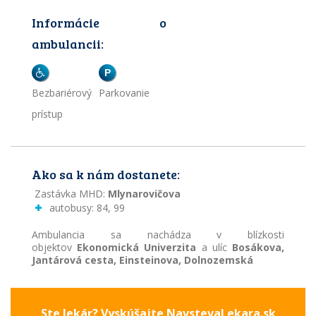
Informácie o
ambulancii:
P
Bezbariérový
Parkovanie
prístup
Ako sa k nám dostanete:
Zastávka MHD:
Mlynarovičova
autobusy: 84, 99
Ambulancia sa nachádza v blízkosti
objektov
Ekonomická Univerzita
a ulíc
Bosákova,
Jantárová cesta, Einsteinova, Dolnozemská
Ste lekár? Vyskúšajte NavstevaLekara.sk