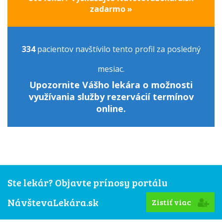
zadarmo »
334
pacientov navštívilo tento profil za posledný
mesiac.
Upozornite Vášho lekára o možnosti
využívania služby rezervácií termínov
online.
Ste lekár? Objavte prínosy portálu
NávštevaLekára.sk
Zistiť viac