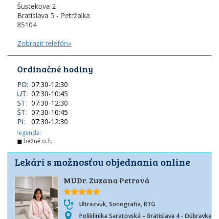
Šustekova 2
Bratislava 5 - Petržalka
85104
Zobraziť telefón»
Ordinačné hodiny
PO:
07:30
-
12:30
UT:
07:30
-
10:45
ST:
07:30
-
12:30
ŠT:
07:30
-
10:45
PI:
07:30
-
12:30
legenda:
bežné o.h.
Lekári s možnosťou objednania online
MUDr. Zuzana Petrová
Ultrazvuk, Sonografia, RTG
Poliklinika Saratovská – Bratislava 4 - Dúbravka